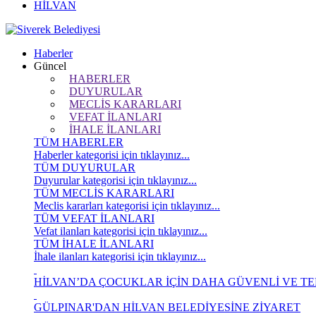
HİLVAN
Haberler
Güncel
HABERLER
DUYURULAR
MECLİS KARARLARI
VEFAT İLANLARI
İHALE İLANLARI
TÜM HABERLER
Haberler kategorisi için tıklayınız...
TÜM DUYURULAR
Duyurular kategorisi için tıklayınız...
TÜM MECLİS KARARLARI
Meclis kararları kategorisi için tıklayınız...
TÜM VEFAT İLANLARI
Vefat ilanları kategorisi için tıklayınız...
TÜM İHALE İLANLARI
İhale ilanları kategorisi için tıklayınız...
HİLVAN’DA ÇOCUKLAR İÇİN DAHA GÜVENLİ VE TEM
GÜLPINAR'DAN HİLVAN BELEDİYESİNE ZİYARET