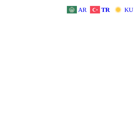
AR
TR
KU