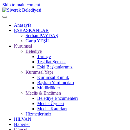
Skip to main content
Anasayfa
EŞBAŞKANLAR
Serhan PAYDAŞ
Garip YEŞİL
Kurumsal
Belediye
Tarihçe
Teşkilat Şeması
Eski Başkanlarımız
Kurumsal Yapı
Kurumsal Kimlik
Başkan Yardımcıları
Müdürlükler
Meclis & Encümen
Belediye Encümenleri
Meclis Üyeleri
Meclis Kararları
Hizmetlerimiz
HİLVAN
Haberler
Güncel