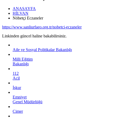
ANASAYFA
HİLVAN
Nöbetçi Eczaneler
https://www.sanliurfaeo.org.tr/nobetci-eczaneler
Linkinden güncel haline bakabilirsiniz.
Aile ve Sosyal Politikalar Bakanlığı
Milli Eğitim
Bakanlığı
112
Acil
İşkur
Emniyet
Genel Müdürlüğü
Cimer