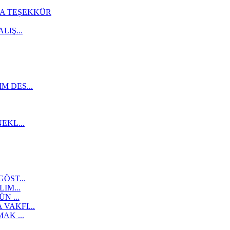
A TEŞEKKÜR
IŞ...
 DES...
EKL...
ÖST...
IM...
N ...
VAKFI...
AK ...