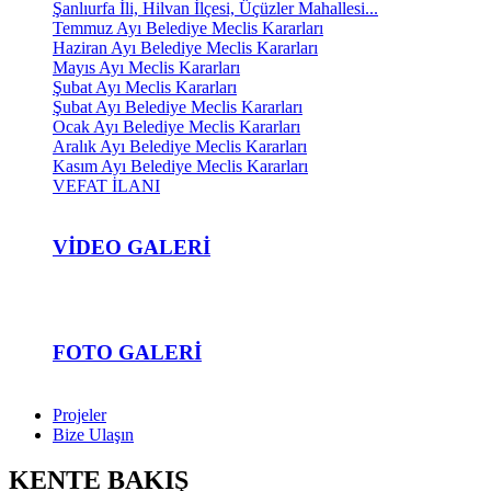
Şanlıurfa İli, Hilvan İlçesi, Üçüzler Mahallesi...
Temmuz Ayı Belediye Meclis Kararları
Haziran Ayı Belediye Meclis Kararları
Mayıs Ayı Meclis Kararları
Şubat Ayı Meclis Kararları
Şubat Ayı Belediye Meclis Kararları
Ocak Ayı Belediye Meclis Kararları
Aralık Ayı Belediye Meclis Kararları
Kasım Ayı Belediye Meclis Kararları
VEFAT İLANI
VIDEO GALERI
FOTO GALERI
Projeler
Bize Ulaşın
KENTE BAKIŞ