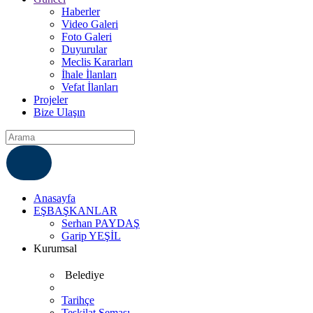
Haberler
Video Galeri
Foto Galeri
Duyurular
Meclis Kararları
İhale İlanları
Vefat İlanları
Projeler
Bize Ulaşın
ÇÖZÜM MERKEZI
6812007
Anasayfa
EŞBAŞKANLAR
Serhan PAYDAŞ
Garip YEŞİL
Kurumsal
Belediye
Tarihçe
Teşkilat Şeması