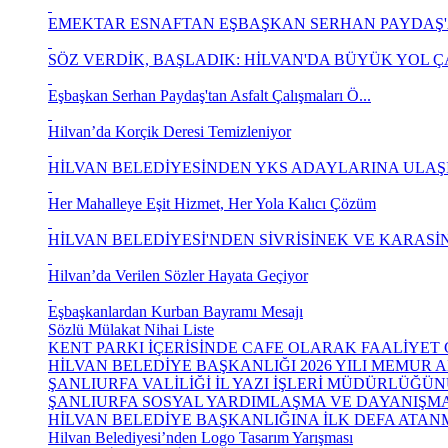
EMEKTAR ESNAFTAN EŞBAŞKAN SERHAN PAYDAŞ'
SÖZ VERDİK, BAŞLADIK: HİLVAN'DA BÜYÜK YOL ÇAL
Eşbaşkan Serhan Paydaş'tan Asfalt Çalışmaları Ö...
Hilvan’da Korçik Deresi Temizleniyor
HİLVAN BELEDİYESİNDEN YKS ADAYLARINA ULAŞIM
Her Mahalleye Eşit Hizmet, Her Yola Kalıcı Çözüm
HİLVAN BELEDİYESİ'NDEN SİVRİSİNEK VE KARASİN
Hilvan’da Verilen Sözler Hayata Geçiyor
Eşbaşkanlardan Kurban Bayramı Mesajı
Sözlü Mülakat Nihai Liste
KENT PARKI İÇERİSİNDE CAFE OLARAK FAALİYET G
HİLVAN BELEDİYE BAŞKANLIĞI 2026 YILI MEMUR AL
ŞANLIURFA VALİLİĞİ İL YAZI İŞLERİ MÜDÜRLÜĞÜNÜ
ŞANLIURFA SOSYAL YARDIMLAŞMA VE DAYANIŞMA 
HİLVAN BELEDİYE BAŞKANLIĞINA İLK DEFA ATANM
Hilvan Belediyesi’nden Logo Tasarım Yarışması