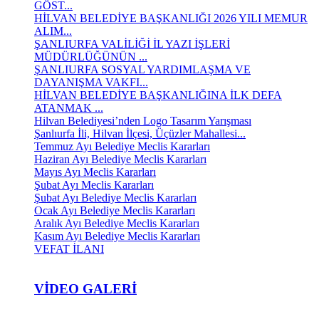
GÖST...
HİLVAN BELEDİYE BAŞKANLIĞI 2026 YILI MEMUR
ALIM...
ŞANLIURFA VALİLİĞİ İL YAZI İŞLERİ
MÜDÜRLÜĞÜNÜN ...
ŞANLIURFA SOSYAL YARDIMLAŞMA VE
DAYANIŞMA VAKFI...
HİLVAN BELEDİYE BAŞKANLIĞINA İLK DEFA
ATANMAK ...
Hilvan Belediyesi’nden Logo Tasarım Yarışması
Şanlıurfa İli, Hilvan İlçesi, Üçüzler Mahallesi...
Temmuz Ayı Belediye Meclis Kararları
Haziran Ayı Belediye Meclis Kararları
Mayıs Ayı Meclis Kararları
Şubat Ayı Meclis Kararları
Şubat Ayı Belediye Meclis Kararları
Ocak Ayı Belediye Meclis Kararları
Aralık Ayı Belediye Meclis Kararları
Kasım Ayı Belediye Meclis Kararları
VEFAT İLANI
VIDEO GALERI