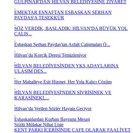
GÜLPINAR'DAN HİLVAN BELEDİYESİNE ZİYARET
EMEKTAR ESNAFTAN EŞBAŞKAN SERHAN
PAYDAŞ'A TEŞEKKÜR
SÖZ VERDİK, BAŞLADIK: HİLVAN'DA BÜYÜK YOL
ÇALIŞ...
Eşbaşkan Serhan Paydaş'tan Asfalt Çalışmaları Ö...
Hilvan’da Korçik Deresi Temizleniyor
HİLVAN BELEDİYESİNDEN YKS ADAYLARINA
ULAŞIM DES...
Her Mahalleye Eşit Hizmet, Her Yola Kalıcı Çözüm
HİLVAN BELEDİYESİ'NDEN SİVRİSİNEK VE
KARASİNEKL...
Hilvan’da Verilen Sözler Hayata Geçiyor
Eşbaşkanlardan Kurban Bayramı Mesajı
Sözlü Mülakat Nihai Liste
KENT PARKI İÇERİSİNDE CAFE OLARAK FAALİYET