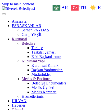
Skip to main content
AR
TR
KU
Anasayfa
EŞBAŞKANLAR
Serhan PAYDAŞ
Garip YEŞİL
Kurumsal
Belediye
Tarihçe
Teşkilat Şeması
Eski Başkanlarımız
Kurumsal Yapı
Kurumsal Kimlik
Başkan Yardımcıları
Müdürlükler
Meclis & Encümen
Belediye Encümenleri
Meclis Üyeleri
Meclis Kararları
Hizmetlerimiz
HİLVAN
Haberler
Güncel