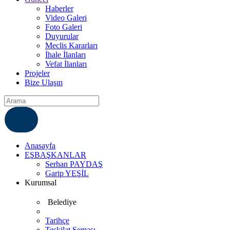
Haberler
Video Galeri
Foto Galeri
Duyurular
Meclis Kararları
İhale İlanları
Vefat İlanları
Projeler
Bize Ulaşın
ÇÖZÜM MERKEZI
6812007
Anasayfa
EŞBAŞKANLAR
Serhan PAYDAŞ
Garip YEŞİL
Kurumsal
Belediye
Tarihçe
Teşkilat Şeması