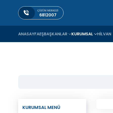
ÇÖZÜM MERKEZI
Skip to main content
6812007
ANASAYFA
EŞBAŞKANLAR
KURUMSAL
HİLVAN
KURUMSAL MENÜ