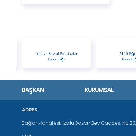
Aile ve Sosyal Politikalar
Milli Eği
Bakanlığı
Bakanlı
BAŞKAN
KURUMSAL
ADRES:
Bağlar Mahallesi, İzollu Bozan Bey Caddesi No:20,