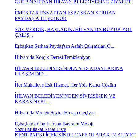
GÜLPINAR'DAN HİLVAN BELEDİYESİNE ZİYARET
EMEKTAR ESNAFTAN EŞBAŞKAN SERHAN
PAYDAŞ'A TEŞEKKÜR
SÖZ VERDİK, BAŞLADIK: HİLVAN'DA BÜYÜK YOL
ÇALIŞ...
Eşbaşkan Serhan Paydaş'tan Asfalt Çalışmaları Ö...
Hilvan’da Korçik Deresi Temizleniyor
HİLVAN BELEDİYESİNDEN YKS ADAYLARINA
ULAŞIM DES...
Her Mahalleye Eşit Hizmet, Her Yola Kalıcı Çözüm
HİLVAN BELEDİYESİ'NDEN SİVRİSİNEK VE
KARASİNEKL...
Hilvan’da Verilen Sözler Hayata Geçiyor
Eşbaşkanlardan Kurban Bayramı Mesajı
Sözlü Mülakat Nihai Liste
KENT PARKI İÇERİSİNDE CAFE OLARAK FAALİYET