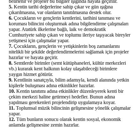
belirlenir ve projeler bu bilgiler ışığında hayata geçirilir.
5.
Kentin tarihi değerlerine sahip çıkar ve gün ışığına
çıkarılmasına, var olanların tanıtılmasına destek olur.
6.
Çocukların ve gençlerin kentlerini, tarihini tanıması ve
koruması bilincini oluşturmak adına bilgilendirme çalışmaları
yapar. Atatürk ilkelerine bağlı, laik ve demokratik
Cumhuriyete sahip çıkan ve toplumu ileriye taşıyacak bireyler
yetişmesi için çalışmalar yapar.
7.
Çocukların, gençlerin ve yetişkinlerin boş zamanlarını
nitelikli bir şekilde değerlendirmelerini sağlamak için projeler
hazırlar ve hayata geçirir.
8.
Semtlerde birimler (semt kütüphaneleri, kültür merkezleri
vb.) kurarak kent halkının kolay ulaşabileceği birimlere
yaygın hizmet götürür.
9.
Kentlinin sanatçıyla, bilim adamıyla, kendi alanında yetkin
kişilerle buluşması adına etkinlikler hazırlar.
10.
Kentin tanıtımı adına etkinlikler düzenleyerek kenti bir
çekim merkezi haline getirmeyi hedefler. Bunun adına
yapılması gerekenleri projelendirip uygulamaya koyar.
11.
Toplumsal müzik bilincinin gelişmesine yönelik çalışmalar
yapar.
12.
Tüm bunların sonucu olarak kentin sosyal, ekonomik
anlamda gelişmesine zemin hazırlar.