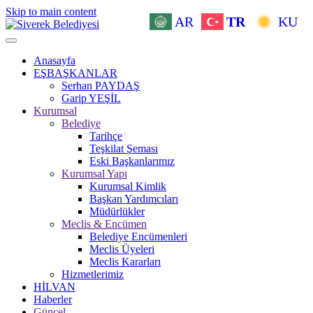
Skip to main content
AR
TR
KU
Anasayfa
EŞBAŞKANLAR
Serhan PAYDAŞ
Garip YEŞİL
Kurumsal
Belediye
Tarihçe
Teşkilat Şeması
Eski Başkanlarımız
Kurumsal Yapı
Kurumsal Kimlik
Başkan Yardımcıları
Müdürlükler
Meclis & Encümen
Belediye Encümenleri
Meclis Üyeleri
Meclis Kararları
Hizmetlerimiz
HİLVAN
Haberler
Güncel