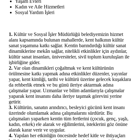
Yaşam Evleri
Kadın ve Aile Hizmetleri
Sosyal Yardım İşleri
1.
Kültür ve Sosyal İşler Müdürlüğü belediyemizin hizmet
alanı kapsamında bulunan mahallerde, kent halkının kültür
sanat yaşamına katkı sağlar. Kentin barındırdığı kültür sanat
dinamiklerine mekân sağlar, nitelikli etkinlikler için aydınlar,
kültür sanat insanları, üniversiteler, sivil toplum kuruluşları ile
işbirliğine gider.
2.
Var olan dinamikleri çoğaltmak ve kent kültürünün
örülmesine katkı yapmak adına etkinlikler düzenler, yayınlar
yapar, kent kimliği, tarihi ve kültürü üzerine gelecek kuşaklara
da rehberlik etmek ve bu günü ileriye aktarmak adına
çalışmalar yapar. Uzmanlar ve bilim adamlarıyla çalışmalar
yaparak kent insanını daha ileriye taşımak görevini yerine
getirir.
3.
Kültürün, sanatın arındırıcı, besleyici gücünü kent insanı
üzerinde olumlamak adına çalışmalarını sürdürür. Bu
çalışmaları yaparken kentin tüm fertlerini (çocuk, genç, yaşlı,
kadın, erkek) ele alarak ve eğilimlerini, isteklerini göz önüne
alarak karar verir ve uygular.
4.
Yapılan her etkinliğin öncesinde hedef kitle ve ihtiyaçları