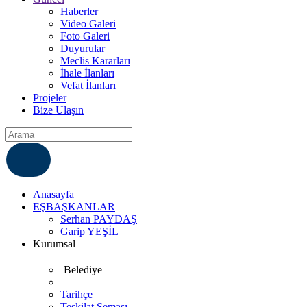
Haberler
Video Galeri
Foto Galeri
Duyurular
Meclis Kararları
İhale İlanları
Vefat İlanları
Projeler
Bize Ulaşın
ÇÖZÜM MERKEZI
6812007
Anasayfa
EŞBAŞKANLAR
Serhan PAYDAŞ
Garip YEŞİL
Kurumsal
Belediye
Tarihçe
Teşkilat Şeması