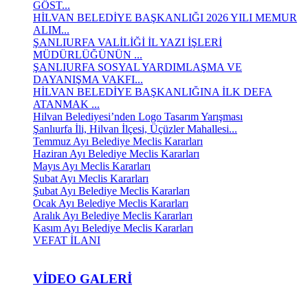
GÖST...
HİLVAN BELEDİYE BAŞKANLIĞI 2026 YILI MEMUR
ALIM...
ŞANLIURFA VALİLİĞİ İL YAZI İŞLERİ
MÜDÜRLÜĞÜNÜN ...
ŞANLIURFA SOSYAL YARDIMLAŞMA VE
DAYANIŞMA VAKFI...
HİLVAN BELEDİYE BAŞKANLIĞINA İLK DEFA
ATANMAK ...
Hilvan Belediyesi’nden Logo Tasarım Yarışması
Şanlıurfa İli, Hilvan İlçesi, Üçüzler Mahallesi...
Temmuz Ayı Belediye Meclis Kararları
Haziran Ayı Belediye Meclis Kararları
Mayıs Ayı Meclis Kararları
Şubat Ayı Meclis Kararları
Şubat Ayı Belediye Meclis Kararları
Ocak Ayı Belediye Meclis Kararları
Aralık Ayı Belediye Meclis Kararları
Kasım Ayı Belediye Meclis Kararları
VEFAT İLANI
VIDEO GALERI