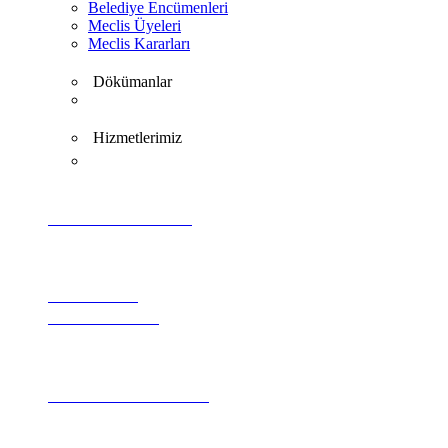
Belediye Encümenleri
Meclis Üyeleri
Meclis Kararları
Dökümanlar
Hizmetlerimiz
VİDEO GALERİ
GEREKLİ
EVRAKLAR
PROJE TANITIMI