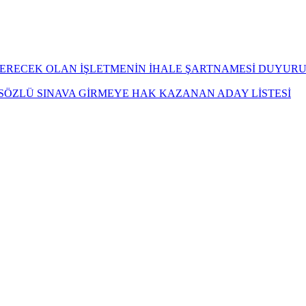
STERECEK OLAN İŞLETMENİN İHALE ŞARTNAMESİ DUYUR
I SÖZLÜ SINAVA GİRMEYE HAK KAZANAN ADAY LİSTESİ