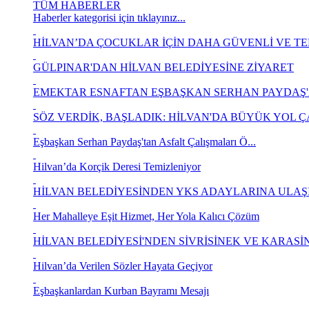
TÜM HABERLER
Haberler kategorisi için tıklayınız...
HİLVAN’DA ÇOCUKLAR İÇİN DAHA GÜVENLİ VE TEM
GÜLPINAR'DAN HİLVAN BELEDİYESİNE ZİYARET
EMEKTAR ESNAFTAN EŞBAŞKAN SERHAN PAYDAŞ'
SÖZ VERDİK, BAŞLADIK: HİLVAN'DA BÜYÜK YOL ÇAL
Eşbaşkan Serhan Paydaş'tan Asfalt Çalışmaları Ö...
Hilvan’da Korçik Deresi Temizleniyor
HİLVAN BELEDİYESİNDEN YKS ADAYLARINA ULAŞIM
Her Mahalleye Eşit Hizmet, Her Yola Kalıcı Çözüm
HİLVAN BELEDİYESİ'NDEN SİVRİSİNEK VE KARASİN
Hilvan’da Verilen Sözler Hayata Geçiyor
Eşbaşkanlardan Kurban Bayramı Mesajı