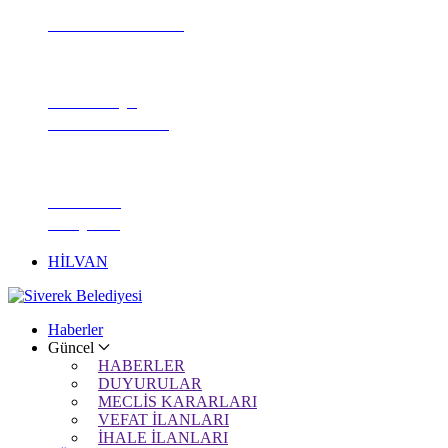
FOTO GALERİ
NÖBETÇİ
ECZANELER
HİLVAN
KÖŞESİ
HİLVAN
Haberler
Güncel
HABERLER
DUYURULAR
MECLİS KARARLARI
VEFAT İLANLARI
İHALE İLANLARI