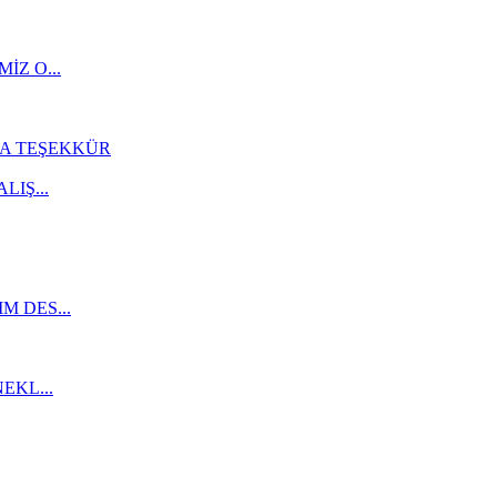
İZ O...
A TEŞEKKÜR
IŞ...
 DES...
EKL...