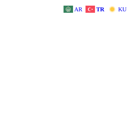
AR
TR
KU