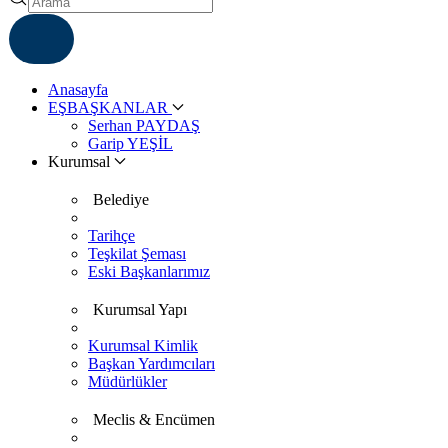
ÇÖZÜM MERKEZI
6812007
Anasayfa
EŞBAŞKANLAR
Serhan PAYDAŞ
Garip YEŞİL
Kurumsal
Belediye
Tarihçe
Teşkilat Şeması
Eski Başkanlarımız
Kurumsal Yapı
Kurumsal Kimlik
Başkan Yardımcıları
Müdürlükler
Meclis & Encümen