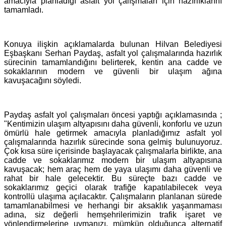
amacıyla planladığı asfalt yol çalışmaları için hazırlıklarını
tamamladı.
Konuya ilişkin açıklamalarda bulunan Hilvan Belediyesi
Eşbaşkanı Serhan Paydaş, asfalt yol çalışmalarında hazırlık
sürecinin tamamlandığını belirterek, kentin ana cadde ve
sokaklarının modern ve güvenli bir ulaşım ağına
kavuşacağını söyledi.
Paydaş asfalt yol çalışmaları öncesi yaptığı açıklamasında ;
"Kentimizin ulaşım altyapısını daha güvenli, konforlu ve uzun
ömürlü hale getirmek amacıyla planladığımız asfalt yol
çalışmalarında hazırlık sürecinde sona gelmiş bulunuyoruz.
Çok kısa süre içerisinde başlayacak çalışmalarla birlikte, ana
cadde ve sokaklarımız modern bir ulaşım altyapısına
kavuşacak; hem araç hem de yaya ulaşımı daha güvenli ve
rahat bir hale gelecektir. Bu süreçte bazı cadde ve
sokaklarımız geçici olarak trafiğe kapatılabilecek veya
kontrollü ulaşıma açılacaktır. Çalışmaların planlanan sürede
tamamlanabilmesi ve herhangi bir aksaklık yaşanmaması
adına, siz değerli hemşehrilerimizin trafik işaret ve
yönlendirmelerine uymanızı, mümkün olduğunca alternatif