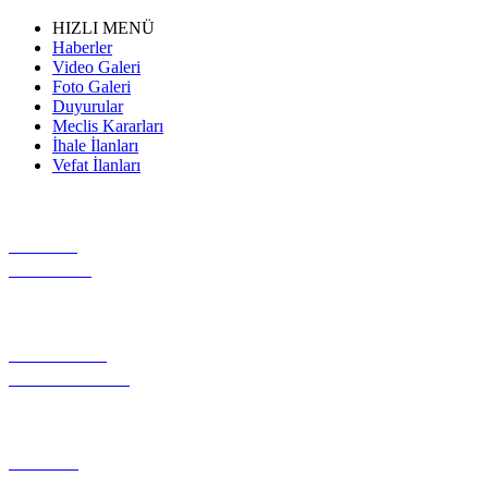
HIZLI MENÜ
Haberler
Video Galeri
Foto Galeri
Duyurular
Meclis Kararları
İhale İlanları
Vefat İlanları
VİDEO
GALERİ
GEREKLİ
EVRAKLAR
PROJE
TANITIMI