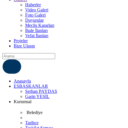
Haberler
Video Galeri
Foto Galeri
Duyurular
Meclis Kararları
İhale İlanları
Vefat İlanları
Projeler
Bize Ulaşın
ÇÖZÜM MERKEZI
6812007
Anasayfa
EŞBAŞKANLAR
Serhan PAYDAŞ
Garip YEŞİL
Kurumsal
Belediye
Tarihçe
Teşkilat Şeması