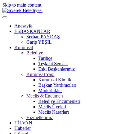
Skip to main content
Anasayfa
EŞBAŞKANLAR
Serhan PAYDAŞ
Garip YEŞİL
Kurumsal
Belediye
Tarihçe
Teşkilat Şeması
Eski Başkanlarımız
Kurumsal Yapı
Kurumsal Kimlik
Başkan Yardımcıları
Müdürlükler
Meclis & Encümen
Belediye Encümenleri
Meclis Üyeleri
Meclis Kararları
Hizmetlerimiz
HİLVAN
Haberler
Güncel