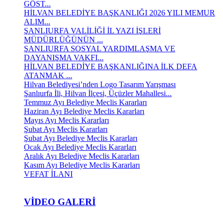
GÖST...
HİLVAN BELEDİYE BAŞKANLIĞI 2026 YILI MEMUR
ALIM...
ŞANLIURFA VALİLİĞİ İL YAZI İŞLERİ
MÜDÜRLÜĞÜNÜN ...
ŞANLIURFA SOSYAL YARDIMLAŞMA VE
DAYANIŞMA VAKFI...
HİLVAN BELEDİYE BAŞKANLIĞINA İLK DEFA
ATANMAK ...
Hilvan Belediyesi’nden Logo Tasarım Yarışması
Şanlıurfa İli, Hilvan İlçesi, Üçüzler Mahallesi...
Temmuz Ayı Belediye Meclis Kararları
Haziran Ayı Belediye Meclis Kararları
Mayıs Ayı Meclis Kararları
Şubat Ayı Meclis Kararları
Şubat Ayı Belediye Meclis Kararları
Ocak Ayı Belediye Meclis Kararları
Aralık Ayı Belediye Meclis Kararları
Kasım Ayı Belediye Meclis Kararları
VEFAT İLANI
VIDEO GALERI