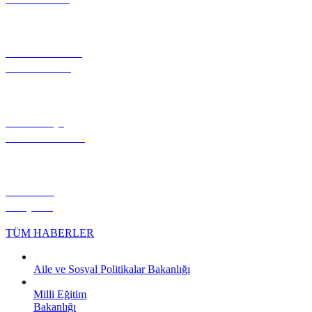
FOTOĞRAF
GALERİSİ
NÖBETÇİ
ECZANELER
HİLVAN
KÖŞESİ
TÜM HABERLER
Aile ve Sosyal Politikalar Bakanlığı
Milli Eğitim
Bakanlığı