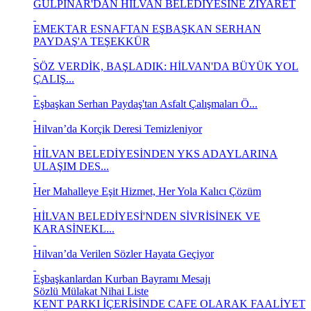
GÜLPINAR'DAN HİLVAN BELEDİYESİNE ZİYARET
EMEKTAR ESNAFTAN EŞBAŞKAN SERHAN
PAYDAŞ'A TEŞEKKÜR
SÖZ VERDİK, BAŞLADIK: HİLVAN'DA BÜYÜK YOL
ÇALIŞ...
Eşbaşkan Serhan Paydaş'tan Asfalt Çalışmaları Ö...
Hilvan’da Korçik Deresi Temizleniyor
HİLVAN BELEDİYESİNDEN YKS ADAYLARINA
ULAŞIM DES...
Her Mahalleye Eşit Hizmet, Her Yola Kalıcı Çözüm
HİLVAN BELEDİYESİ'NDEN SİVRİSİNEK VE
KARASİNEKL...
Hilvan’da Verilen Sözler Hayata Geçiyor
Eşbaşkanlardan Kurban Bayramı Mesajı
Sözlü Mülakat Nihai Liste
KENT PARKI İÇERİSİNDE CAFE OLARAK FAALİYET