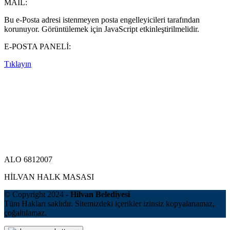
MAİL:
Bu e-Posta adresi istenmeyen posta engelleyicileri tarafından
korunuyor. Görüntülemek için JavaScript etkinleştirilmelidir.
E-POSTA PANELİ:
Tıklayın
ALO 6812007
HİLVAN HALK MASASI
© Copyright 2024 -
Hilvan Belediyesi
Tüm Hakları saklıdır. Sitemizdeki içerikler izinsiz kopyalanamaz,
çoğaltılamaz.