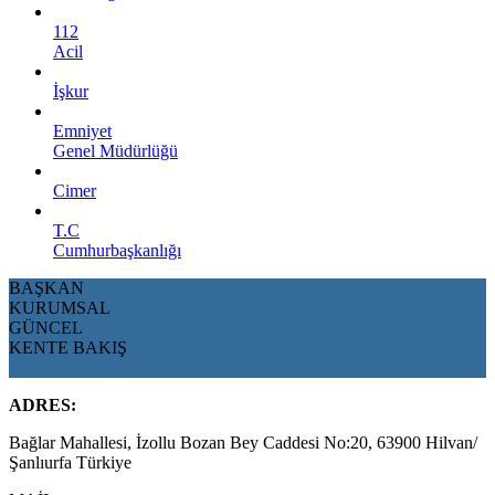
112
Acil
İşkur
Emniyet
Genel Müdürlüğü
Cimer
T.C
Cumhurbaşkanlığı
BAŞKAN
KURUMSAL
GÜNCEL
KENTE BAKIŞ
ADRES:
Bağlar Mahallesi, İzollu Bozan Bey Caddesi No:20, 63900 Hilvan/
Şanlıurfa Türkiye