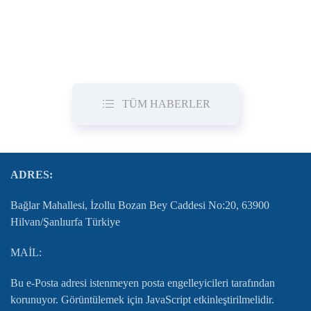
TÜM HABERLER
ADRES:
Bağlar Mahallesi, İzollu Bozan Bey Caddesi No:20, 63900
Hilvan/Şanlıurfa Türkiye
MAİL:
Bu e-Posta adresi istenmeyen posta engelleyicileri tarafından
korunuyor. Görüntülemek için JavaScript etkinleştirilmelidir.