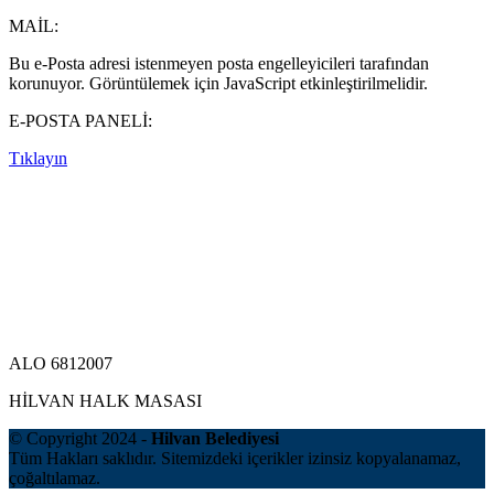
MAİL:
Bu e-Posta adresi istenmeyen posta engelleyicileri tarafından
korunuyor. Görüntülemek için JavaScript etkinleştirilmelidir.
E-POSTA PANELİ:
Tıklayın
ALO 6812007
HİLVAN HALK MASASI
© Copyright 2024 -
Hilvan Belediyesi
Tüm Hakları saklıdır. Sitemizdeki içerikler izinsiz kopyalanamaz,
çoğaltılamaz.