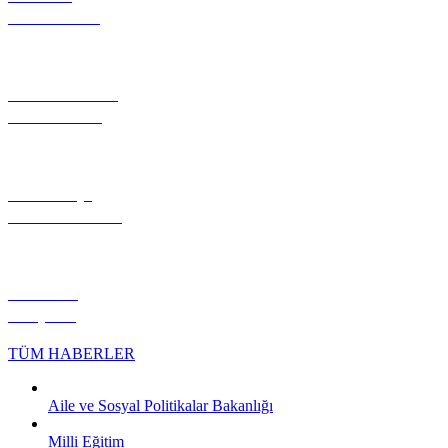
TANITIMI
FOTOĞRAF
GALERİSİ
NÖBETÇİ
ECZANELER
HİLVAN
KÖŞESİ
TÜM HABERLER
Aile ve Sosyal Politikalar Bakanlığı
Milli Eğitim