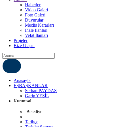
Haberler
Video Galeri
Foto Galeri
Duyurular
Meclis Kararları
İhale İlanları
Vefat İlanları
Projeler
Bize Ulaşın
ÇÖZÜM MERKEZI
6812007
Anasayfa
EŞBAŞKANLAR
Serhan PAYDAŞ
Garip YEŞİL
Kurumsal
Belediye
Tarihçe
Teşkilat Şeması