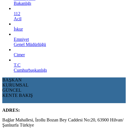
Bakanlığı
112
Acil
İşkur
Emniyet
Genel Müdürlüğü
Cimer
T.C
Cumhurbaşkanlığı
BAŞKAN
KURUMSAL
GÜNCEL
KENTE BAKIŞ
ADRES:
Bağlar Mahallesi, İzollu Bozan Bey Caddesi No:20, 63900 Hilvan/
Şanlıurfa Türkiye