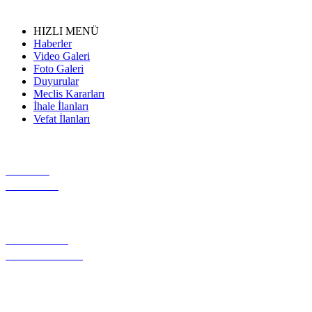
HIZLI MENÜ
Haberler
Video Galeri
Foto Galeri
Duyurular
Meclis Kararları
İhale İlanları
Vefat İlanları
VİDEO
GALERİ
GEREKLİ
EVRAKLAR
PROJE