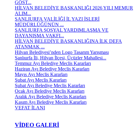
GÖST...
HİLVAN BELEDİYE BAŞKANLIĞI 2026 YILI MEMUR
ALIM...
ŞANLIURFA VALİLİĞİ İL YAZI İŞLERİ
MÜDÜRLÜĞÜNÜN ...
ŞANLIURFA SOSYAL YARDIMLAŞMA VE
DAYANIŞMA VAKFI...
HİLVAN BELEDİYE BAŞKANLIĞINA İLK DEFA
ATANMAK ...
Hilvan Belediyesi’nden Logo Tasarım Yarışması
Şanlıurfa İli, Hilvan İlçesi, Üçüzler Mahallesi...
Temmuz Ayı Belediye Meclis Kararları
Haziran Ayı Belediye Meclis Kararları
Mayıs Ayı Meclis Kararları
Şubat Ayı Meclis Kararları
Şubat Ayı Belediye Meclis Kararları
Ocak Ayı Belediye Meclis Kararları
Aralık Ayı Belediye Meclis Kararları
Kasım Ayı Belediye Meclis Kararları
VEFAT İLANI
VIDEO GALERI