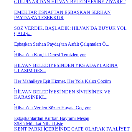
GÜLPINAR'DAN HİLVAN BELEDİYESİNE ZİYARET
EMEKTAR ESNAFTAN EŞBAŞKAN SERHAN
PAYDAŞ'A TEŞEKKÜR
SÖZ VERDİK, BAŞLADIK: HİLVAN'DA BÜYÜK YOL
ÇALIŞ...
Eşbaşkan Serhan Paydaş'tan Asfalt Çalışmaları Ö...
Hilvan’da Korçik Deresi Temizleniyor
HİLVAN BELEDİYESİNDEN YKS ADAYLARINA
ULAŞIM DES...
Her Mahalleye Eşit Hizmet, Her Yola Kalıcı Çözüm
HİLVAN BELEDİYESİ'NDEN SİVRİSİNEK VE
KARASİNEKL...
Hilvan’da Verilen Sözler Hayata Geçiyor
Eşbaşkanlardan Kurban Bayramı Mesajı
Sözlü Mülakat Nihai Liste
KENT PARKI İÇERİSİNDE CAFE OLARAK FAALİYET