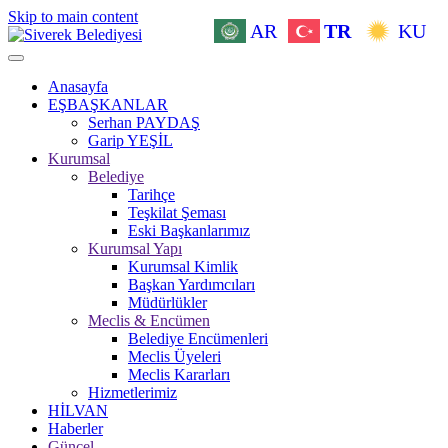
Skip to main content
AR
TR
KU
Anasayfa
EŞBAŞKANLAR
Serhan PAYDAŞ
Garip YEŞİL
Kurumsal
Belediye
Tarihçe
Teşkilat Şeması
Eski Başkanlarımız
Kurumsal Yapı
Kurumsal Kimlik
Başkan Yardımcıları
Müdürlükler
Meclis & Encümen
Belediye Encümenleri
Meclis Üyeleri
Meclis Kararları
Hizmetlerimiz
HİLVAN
Haberler
Güncel