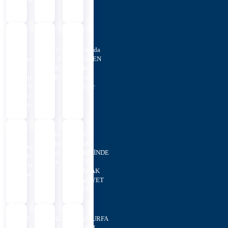
Ö...
Her
HİLVAN
Hilvan’da
Mahalleye
BELEDİYESİ'NDEN
Verilen
Eşit
SİVRİSİNEK VE
Sözler
Hizmet,
KARASİNEKL...
Hayata
Her Yola
Geçiyor
Kalıcı
Çözüm
Sözlü
KENT
Mülakat
PARKI
Eşbaşkanlardan
Nihai
İÇERİSİNDE
Kurban
Liste
CAFE
Bayramı
OLARAK
Mesajı
FAALİYET
GÖST...
HİLVAN
ŞANLIURFA
ŞANLIURFA
BELEDİYE
VALİLİĞİ
SOSYAL