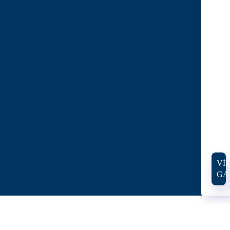
VI
GA