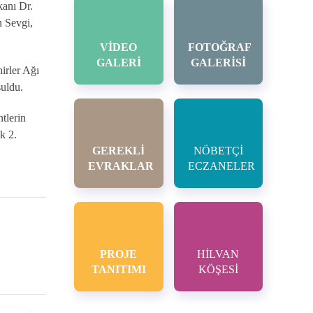
kanı Dr.
 Sevgi,
VİDEO
FOTOĞRAF
GALERİ
GALERİSİ
irler Ağı
şuldu.
tlerin
k 2.
GEREKLİ
NÖBETÇİ
EVRAKLAR
ECZANELER
PROJE
HİLVAN
TANITIMI
KÖŞESİ