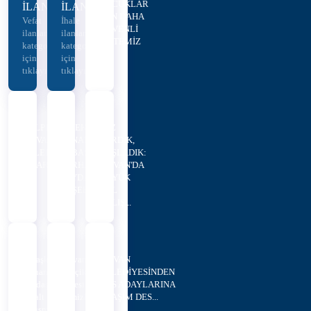
ÇOCUKLAR
İLANLARI
İLANLARI
İÇİN DAHA
Vefat
İhale
GÜVENLİ
ilanları
ilanları
VE TEMİZ
kategorisi
kategorisi
O...
için
için
tıklayınız...
tıklayınız...
GÜLPINAR'DAN
EMEKTAR
SÖZ
HİLVAN
ESNAFTAN
VERDİK,
BELEDİYESİNE
EŞBAŞKAN
BAŞLADIK:
ZİYARET
SERHAN
HİLVAN'DA
PAYDAŞ'A
BÜYÜK
TEŞEKKÜR
YOL
ÇALIŞ...
Eşbaşkan
Hilvan’da
HİLVAN
Serhan
Korçik
BELEDİYESİNDEN
Paydaş'tan
Deresi
YKS ADAYLARINA
Asfalt
Temizleniyor
ULAŞIM DES...
Çalışmaları