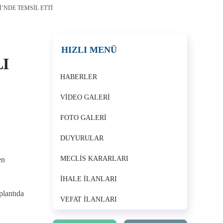
I’NDE TEMSIL ETTI
HIZLI MENÜ
I
HABERLER
VIDEO GALERI
FOTO GALERI
DUYURULAR
MECLIS KARARLARI
en
İHALE İLANLARI
plantıda
VEFAT İLANLARI