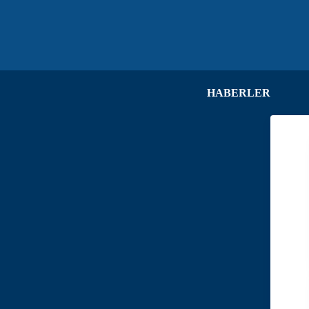
HABERLER
HA
DU
ME
KA
VE
İL
İH
İL