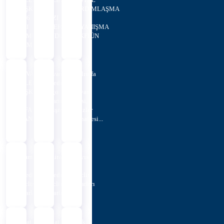
BAŞKANLIĞI
İL
YARDIMLAŞMA
2026
YAZI
VE
YILI
İŞLERİ
DAYANIŞMA
MEMUR
MÜDÜRLÜĞÜNÜN
VAKFI...
ALIM...
...
HİLVAN
Hilvan
Şanlıurfa
BELEDİYE
Belediyesi’nden
İli,
BAŞKANLIĞINA
Logo
Hilvan
İLK
Tasarım
İlçesi,
DEFA
Yarışması
Üçüzler
ATANMAK
Mahallesi...
...
Temmuz
Haziran
Mayıs
Ayı
Ayı
Ayı
Belediye
Belediye
Meclis
Meclis
Meclis
Kararları
Kararları
Kararları
Şubat
Şubat
Ocak