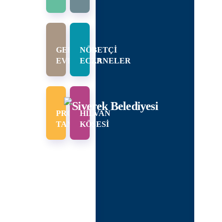
I
KANLARIMIZ
URUMSAL
GEREKLİ
NÖBETÇİ
EVRAKLAR
ECZANELER
PI
RUMSAL
LIK
PROJE
HİLVAN
ŞKAN
TANITIMI
KÖŞESİ
DIMCILARI
DÜRLÜKLER
ECLIS
NCÜMEN