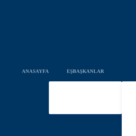
ANASAYFA
EŞBAŞKANLAR
Serhan PAYDAŞ
B
Garip YEŞİL
TAR
TEŞ
ŞEM