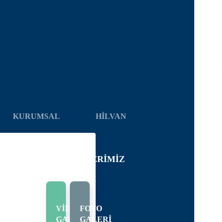
KURUMSAL
HİLVAN
ELEDIYE
HIZMETLERIMIZ
IHÇE
KILAT
VİDEO
FOTO
ASI
GALERİ
GALERİ