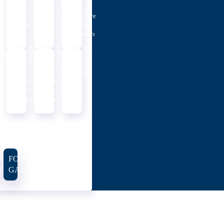
Ayı
Ayı
Ayı
Meclis
Belediye
Belediye
Kararları
Meclis
Meclis
Kararları
Kararları
Aralık
Kasım
VEFAT
Ayı
Ayı
İLANI
Belediye
Belediye
Meclis
Meclis
Kararları
Kararları
DEO
FOTO
LERI
GALERI