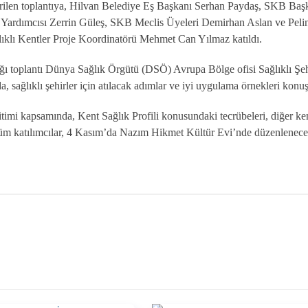
tirilen toplantıya, Hilvan Belediye Eş Başkanı Serhan Paydaş, SKB Baş
Yardımcısı Zerrin Güleş, SKB Meclis Üyeleri Demirhan Aslan ve Pelin
ğlıklı Kentler Proje Koordinatörü Mehmet Can Yılmaz katıldı.
ı toplantı Dünya Sağlık Örgütü (DSÖ) Avrupa Bölge ofisi Sağlıklı Şeh
a, sağlıklı şehirler için atılacak adımlar ve iyi uygulama örnekleri konu
timi kapsamında, Kent Sağlık Profili konusundaki tecrübeleri, diğer ken
 tüm katılımcılar, 4 Kasım’da Nazım Hikmet Kültür Evi’nde düzenlenece