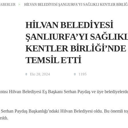
ABERLER
HILVAN BELEDIYESI ŞANLIURFA’YI SAĞLIKLI KENTLER BIRLIĞ
HILVAN BELEDIYESI
ŞANLIURFA’YI SAĞLIKL
KENTLER BIRLIĞI’NDE
TEMSIL ETTI
Eki 28, 2024
1195
antısı Hilvan Belediyesi Eş Başkanı Serhan Paydaş ve üye belediyelerd
n Serhan Paydaş Başkanlığı’ndaki Hilvan Belediyesi oldu. Bu önemli to
ıldı.