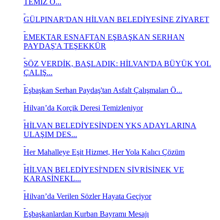
TEMİZ O...
GÜLPINAR'DAN HİLVAN BELEDİYESİNE ZİYARET
EMEKTAR ESNAFTAN EŞBAŞKAN SERHAN
PAYDAŞ'A TEŞEKKÜR
SÖZ VERDİK, BAŞLADIK: HİLVAN'DA BÜYÜK YOL
ÇALIŞ...
Eşbaşkan Serhan Paydaş'tan Asfalt Çalışmaları Ö...
Hilvan’da Korçik Deresi Temizleniyor
HİLVAN BELEDİYESİNDEN YKS ADAYLARINA
ULAŞIM DES...
Her Mahalleye Eşit Hizmet, Her Yola Kalıcı Çözüm
HİLVAN BELEDİYESİ'NDEN SİVRİSİNEK VE
KARASİNEKL...
Hilvan’da Verilen Sözler Hayata Geçiyor
Eşbaşkanlardan Kurban Bayramı Mesajı