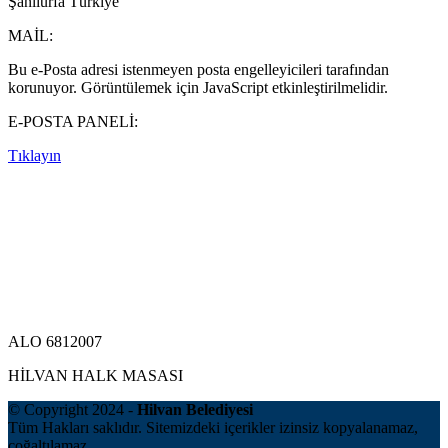
Şanlıurfa Türkiye
MAİL:
Bu e-Posta adresi istenmeyen posta engelleyicileri tarafından
korunuyor. Görüntülemek için JavaScript etkinleştirilmelidir.
E-POSTA PANELİ:
Tıklayın
ALO 6812007
HİLVAN HALK MASASI
© Copyright 2024 -
Hilvan Belediyesi
Tüm Hakları saklıdır. Sitemizdeki içerikler izinsiz kopyalanamaz,
çoğaltılamaz.