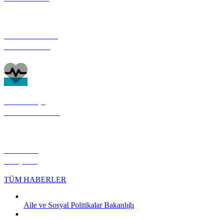
FOTOĞRAF
GALERİSİ
NÖBETÇİ
ECZANELER
HİLVAN
KÖŞESİ
TÜM HABERLER
Aile ve Sosyal Politikalar Bakanlığı