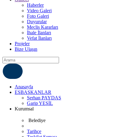
Haberler
Video Galeri
Foto Galeri
Duyurular
Meclis Kararları
İhale İlanları
Vefat İlanları
Projeler
Bize Ulaşın
ÇÖZÜM MERKEZI
6812007
Anasayfa
EŞBAŞKANLAR
Serhan PAYDAŞ
Garip YEŞİL
Kurumsal
Belediye
Tarihçe
Teşkilat Şeması