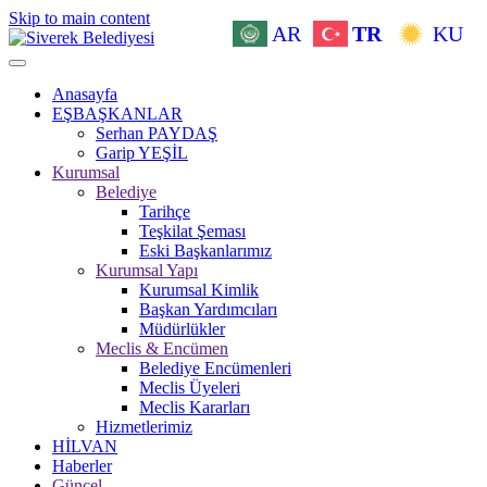
Skip to main content
AR
TR
KU
Anasayfa
EŞBAŞKANLAR
Serhan PAYDAŞ
Garip YEŞİL
Kurumsal
Belediye
Tarihçe
Teşkilat Şeması
Eski Başkanlarımız
Kurumsal Yapı
Kurumsal Kimlik
Başkan Yardımcıları
Müdürlükler
Meclis & Encümen
Belediye Encümenleri
Meclis Üyeleri
Meclis Kararları
Hizmetlerimiz
HİLVAN
Haberler
Güncel