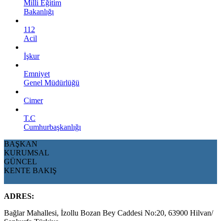
Milli Eğitim
Bakanlığı
112
Acil
İşkur
Emniyet
Genel Müdürlüğü
Cimer
T.C
Cumhurbaşkanlığı
BAŞKAN
KURUMSAL
GÜNCEL
KENTE BAKIŞ
ADRES:
Bağlar Mahallesi, İzollu Bozan Bey Caddesi No:20, 63900 Hilvan/