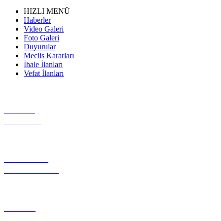
HIZLI MENÜ
Haberler
Video Galeri
Foto Galeri
Duyurular
Meclis Kararları
İhale İlanları
Vefat İlanları
VİDEO
GALERİ
GEREKLİ
EVRAKLAR
PROJE
TANITIMI