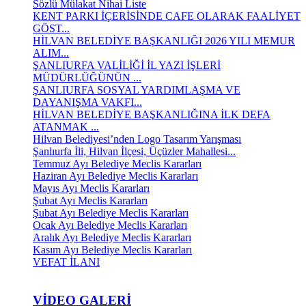
Sözlü Mülakat Nihai Liste
KENT PARKI İÇERİSİNDE CAFE OLARAK FAALİYET
GÖST...
HİLVAN BELEDİYE BAŞKANLIĞI 2026 YILI MEMUR
ALIM...
ŞANLIURFA VALİLİĞİ İL YAZI İŞLERİ
MÜDÜRLÜĞÜNÜN ...
ŞANLIURFA SOSYAL YARDIMLAŞMA VE
DAYANIŞMA VAKFI...
HİLVAN BELEDİYE BAŞKANLIĞINA İLK DEFA
ATANMAK ...
Hilvan Belediyesi’nden Logo Tasarım Yarışması
Şanlıurfa İli, Hilvan İlçesi, Üçüzler Mahallesi...
Temmuz Ayı Belediye Meclis Kararları
Haziran Ayı Belediye Meclis Kararları
Mayıs Ayı Meclis Kararları
Şubat Ayı Meclis Kararları
Şubat Ayı Belediye Meclis Kararları
Ocak Ayı Belediye Meclis Kararları
Aralık Ayı Belediye Meclis Kararları
Kasım Ayı Belediye Meclis Kararları
VEFAT İLANI
VIDEO GALERI