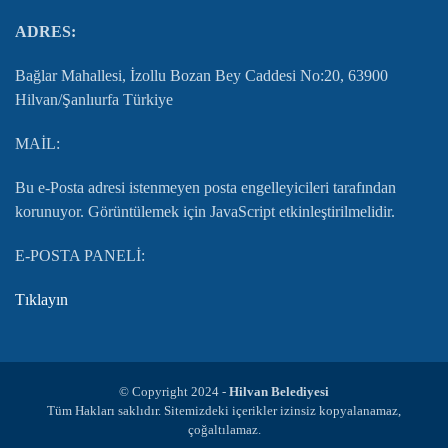
ADRES:
Bağlar Mahallesi, İzollu Bozan Bey Caddesi No:20, 63900
Hilvan/Şanlıurfa Türkiye
MAİL:
Bu e-Posta adresi istenmeyen posta engelleyicileri tarafından
korunuyor. Görüntülemek için JavaScript etkinleştirilmelidir.
E-POSTA PANELİ:
Tıklayın
© Copyright 2024 -
Hilvan Belediyesi
Tüm Hakları saklıdır. Sitemizdeki içerikler izinsiz kopyalanamaz,
çoğaltılamaz.