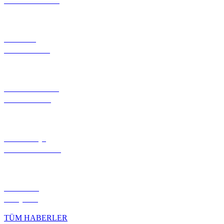
PROJE
TANITIMI
FOTOĞRAF
GALERİSİ
NÖBETÇİ
ECZANELER
HİLVAN
KÖŞESİ
TÜM HABERLER