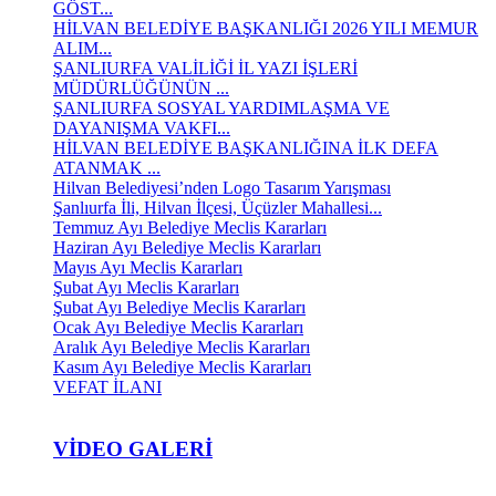
GÖST...
HİLVAN BELEDİYE BAŞKANLIĞI 2026 YILI MEMUR
ALIM...
ŞANLIURFA VALİLİĞİ İL YAZI İŞLERİ
MÜDÜRLÜĞÜNÜN ...
ŞANLIURFA SOSYAL YARDIMLAŞMA VE
DAYANIŞMA VAKFI...
HİLVAN BELEDİYE BAŞKANLIĞINA İLK DEFA
ATANMAK ...
Hilvan Belediyesi’nden Logo Tasarım Yarışması
Şanlıurfa İli, Hilvan İlçesi, Üçüzler Mahallesi...
Temmuz Ayı Belediye Meclis Kararları
Haziran Ayı Belediye Meclis Kararları
Mayıs Ayı Meclis Kararları
Şubat Ayı Meclis Kararları
Şubat Ayı Belediye Meclis Kararları
Ocak Ayı Belediye Meclis Kararları
Aralık Ayı Belediye Meclis Kararları
Kasım Ayı Belediye Meclis Kararları
VEFAT İLANI
VIDEO GALERI