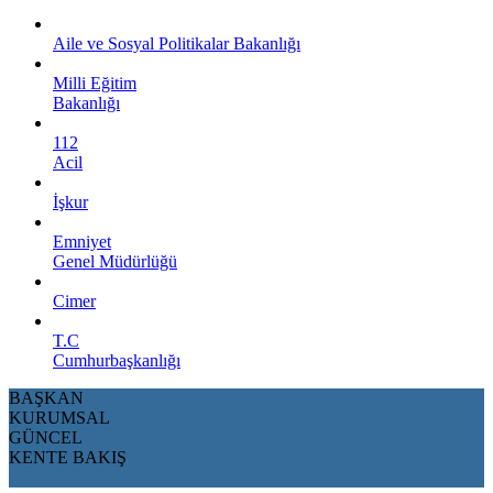
Aile ve Sosyal Politikalar Bakanlığı
Milli Eğitim
Bakanlığı
112
Acil
İşkur
Emniyet
Genel Müdürlüğü
Cimer
T.C
Cumhurbaşkanlığı
BAŞKAN
KURUMSAL
GÜNCEL
KENTE BAKIŞ