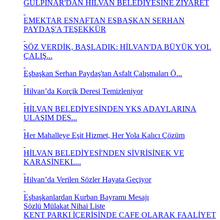
GÜLPINAR'DAN HİLVAN BELEDİYESİNE ZİYARET
EMEKTAR ESNAFTAN EŞBAŞKAN SERHAN
PAYDAŞ'A TEŞEKKÜR
SÖZ VERDİK, BAŞLADIK: HİLVAN'DA BÜYÜK YOL
ÇALIŞ...
Eşbaşkan Serhan Paydaş'tan Asfalt Çalışmaları Ö...
Hilvan’da Korçik Deresi Temizleniyor
HİLVAN BELEDİYESİNDEN YKS ADAYLARINA
ULAŞIM DES...
Her Mahalleye Eşit Hizmet, Her Yola Kalıcı Çözüm
HİLVAN BELEDİYESİ'NDEN SİVRİSİNEK VE
KARASİNEKL...
Hilvan’da Verilen Sözler Hayata Geçiyor
Eşbaşkanlardan Kurban Bayramı Mesajı
Sözlü Mülakat Nihai Liste
KENT PARKI İÇERİSİNDE CAFE OLARAK FAALİYET