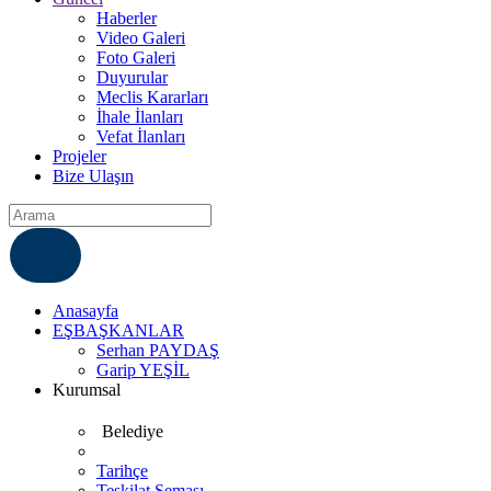
Haberler
Video Galeri
Foto Galeri
Duyurular
Meclis Kararları
İhale İlanları
Vefat İlanları
Projeler
Bize Ulaşın
ÇÖZÜM MERKEZI
6812007
Anasayfa
EŞBAŞKANLAR
Serhan PAYDAŞ
Garip YEŞİL
Kurumsal
Belediye
Tarihçe
Teşkilat Şeması