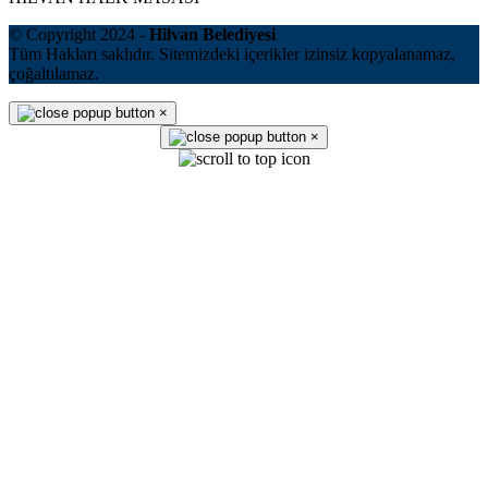
© Copyright 2024 -
Hilvan Belediyesi
Tüm Hakları saklıdır. Sitemizdeki içerikler izinsiz kopyalanamaz,
çoğaltılamaz.
×
×