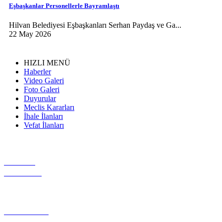
Eşbaşkanlar Personellerle Bayramlaştı
Hilvan Belediyesi Eşbaşkanları Serhan Paydaş ve Ga...
22 May 2026
HIZLI MENÜ
Haberler
Video Galeri
Foto Galeri
Duyurular
Meclis Kararları
İhale İlanları
Vefat İlanları
VİDEO
GALERİ
GEREKLİ
EVRAKLAR