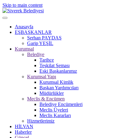
Skip to main content
Anasayfa
EŞBAŞKANLAR
Serhan PAYDAŞ
Garip YEŞİL
Kurumsal
Belediye
Tarihçe
Teşkilat Şeması
Eski Başkanlarımız
Kurumsal Yapı
Kurumsal Kimlik
Başkan Yardımcıları
Müdürlükler
Meclis & Encümen
Belediye Encümenleri
Meclis Üyeleri
Meclis Kararları
Hizmetlerimiz
HİLVAN
Haberler
Güncel