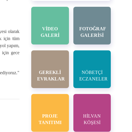
VİDEO
FOTOĞRAF
yesi olarak
GALERİ
GALERİSİ
k için tüm
 yol yapım,
 için gece
GEREKLİ
NÖBETÇİ
 ediyoruz."
EVRAKLAR
ECZANELER
PROJE
HİLVAN
TANITIMI
KÖŞESİ