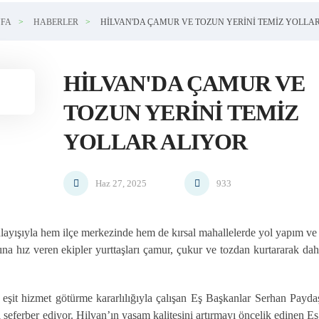
FA
HABERLER
HILVAN'DA ÇAMUR VE TOZUN YERINI TEMIZ YOLLA
HILVAN'DA ÇAMUR VE
TOZUN YERINI TEMIZ
YOLLAR ALIYOR
Haz 27, 2025
933
layışıyla hem ilçe merkezinde hem de kırsal mahallelerde yol yapım ve 
arına hız veren ekipler yurttaşları çamur, çukur ve tozdan kurtararak da
 eşit hizmet götürme kararlılığıyla çalışan Eş Başkanlar Serhan Payd
ı seferber ediyor. Hilvan’ın yaşam kalitesini artırmayı öncelik edinen E