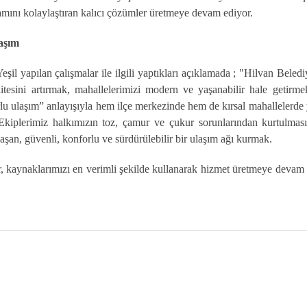
amını kolaylaştıran kalıcı çözümler üretmeye devam ediyor.
aşım
l yapılan çalışmalar ile ilgili yaptıkları açıklamada ; "Hilvan Beledi
esini artırmak, mahallelerimizi modern ve yaşanabilir hale getirme
u ulaşım” anlayışıyla hem ilçe merkezinde hem de kırsal mahallelerde
Ekiplerimiz halkımızın toz, çamur ve çukur sorunlarından kurtulması
an, güvenli, konforlu ve sürdürülebilir bir ulaşım ağı kurmak.
or, kaynaklarımızı en verimli şekilde kullanarak hizmet üretmeye devam