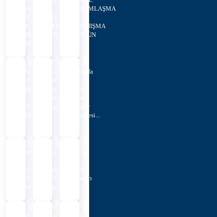
BAŞKANLIĞI
İL
YARDIMLAŞMA
2026
YAZI
VE
YILI
İŞLERİ
DAYANIŞMA
MEMUR
MÜDÜRLÜĞÜNÜN
VAKFI...
ALIM...
...
HİLVAN
Hilvan
Şanlıurfa
BELEDİYE
Belediyesi’nden
İli,
BAŞKANLIĞINA
Logo
Hilvan
İLK
Tasarım
İlçesi,
DEFA
Yarışması
Üçüzler
ATANMAK
Mahallesi...
...
Temmuz
Haziran
Mayıs
Ayı
Ayı
Ayı
Belediye
Belediye
Meclis
Meclis
Meclis
Kararları
Kararları
Kararları
Şubat
Şubat
Ocak