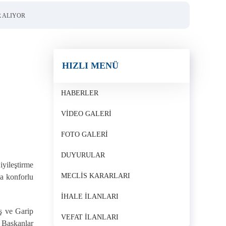
R ALIYOR
HIZLI MENÜ
HABERLER
VIDEO GALERI
FOTO GALERI
DUYURULAR
iyileştirme
MECLIS KARARLARI
ha konforlu
İHALE İLANLARI
aş ve Garip
VEFAT İLANLARI
ş Başkanlar