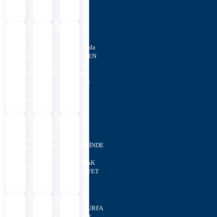
Ö...
Her
HİLVAN
Hilvan’da
Mahalleye
BELEDİYESİ'NDEN
Verilen
Eşit
SİVRİSİNEK VE
Sözler
Hizmet,
KARASİNEKL...
Hayata
Her Yola
Geçiyor
Kalıcı
Çözüm
Sözlü
KENT
Mülakat
PARKI
Eşbaşkanlardan
Nihai
İÇERİSİNDE
Kurban
Liste
CAFE
Bayramı
OLARAK
Mesajı
FAALİYET
GÖST...
HİLVAN
ŞANLIURFA
ŞANLIURFA
BELEDİYE
VALİLİĞİ
SOSYAL