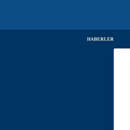
HABERLER
HA
DU
ME
KA
VE
İL
İH
İL