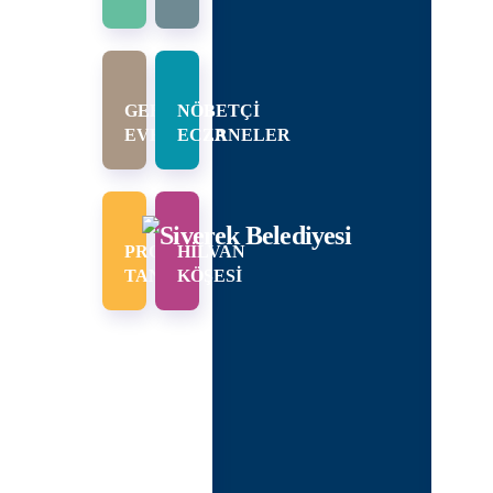
I
KANLARIMIZ
URUMSAL
GEREKLİ
NÖBETÇİ
EVRAKLAR
ECZANELER
PI
RUMSAL
LIK
PROJE
HİLVAN
ŞKAN
TANITIMI
KÖŞESİ
DIMCILARI
DÜRLÜKLER
ECLIS
NCÜMEN