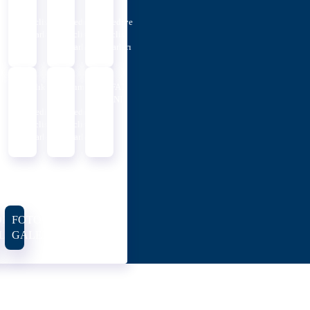
Ayı
Ayı
Ayı
Meclis
Belediye
Belediye
Kararları
Meclis
Meclis
Kararları
Kararları
Aralık
Kasım
VEFAT
Ayı
Ayı
İLANI
Belediye
Belediye
Meclis
Meclis
Kararları
Kararları
DEO
FOTO
LERI
GALERI