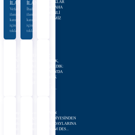
ÇOCUKLAR
İLANLARI
İLANLARI
İÇİN DAHA
Vefat
İhale
GÜVENLİ
ilanları
ilanları
VE TEMİZ
kategorisi
kategorisi
O...
için
için
tıklayınız...
tıklayınız...
GÜLPINAR'DAN
EMEKTAR
SÖZ
HİLVAN
ESNAFTAN
VERDİK,
BELEDİYESİNE
EŞBAŞKAN
BAŞLADIK:
ZİYARET
SERHAN
HİLVAN'DA
PAYDAŞ'A
BÜYÜK
TEŞEKKÜR
YOL
ÇALIŞ...
Eşbaşkan
Hilvan’da
HİLVAN
Serhan
Korçik
BELEDİYESİNDEN
Paydaş'tan
Deresi
YKS ADAYLARINA
Asfalt
Temizleniyor
ULAŞIM DES...
Çalışmaları