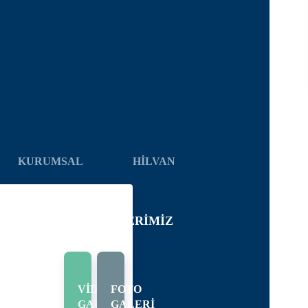
KURUMSAL
HİLVAN
ELEDIYE
HIZMETLERIMIZ
IHÇE
KILAT
VİDEO
FOTO
ASI
GALERİ
GALERİ