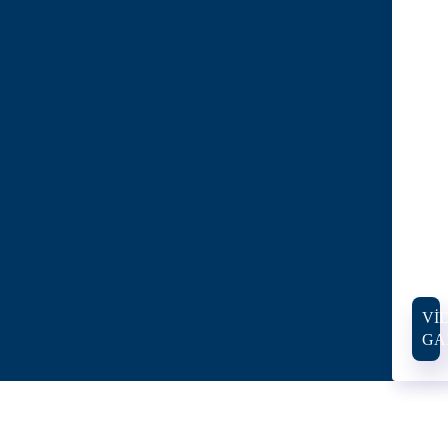
VI
GA