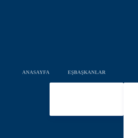
ANASAYFA
EŞBAŞKANLAR
Serhan PAYDAŞ
B
Garip YEŞİL
TAR
TEŞ
ŞEM