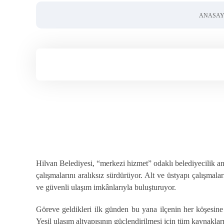
ANASAY
Hilvan Belediyesi, “merkezi hizmet” odaklı belediyecilik an
çalışmalarını aralıksız sürdürüyor. Alt ve üstyapı çalışmal
ve güvenli ulaşım imkânlarıyla buluşturuyor.
Göreve geldikleri ilk günden bu yana ilçenin her köşesine
Yeşil ulaşım altyapısının güçlendirilmesi için tüm kaynaklar