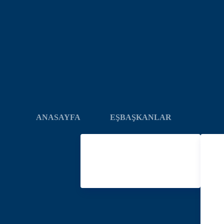
ANASAYFA
EŞBAŞKANLAR
Serhan PAYDAŞ
B
Garip YEŞİL
TAR
TEŞ
ŞEM