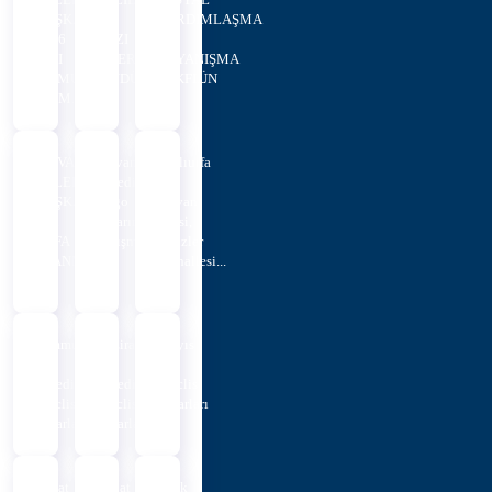
BAŞKANLIĞI
İL
YARDIMLAŞMA
2026
YAZI
VE
YILI
İŞLERİ
DAYANIŞMA
MEMUR
MÜDÜRLÜĞÜNÜN
VAKFI...
ALIM...
...
HİLVAN
Hilvan
Şanlıurfa
BELEDİYE
Belediyesi’nden
İli,
BAŞKANLIĞINA
Logo
Hilvan
İLK
Tasarım
İlçesi,
DEFA
Yarışması
Üçüzler
ATANMAK
Mahallesi...
...
Temmuz
Haziran
Mayıs
Ayı
Ayı
Ayı
Belediye
Belediye
Meclis
Meclis
Meclis
Kararları
Kararları
Kararları
Şubat
Şubat
Ocak