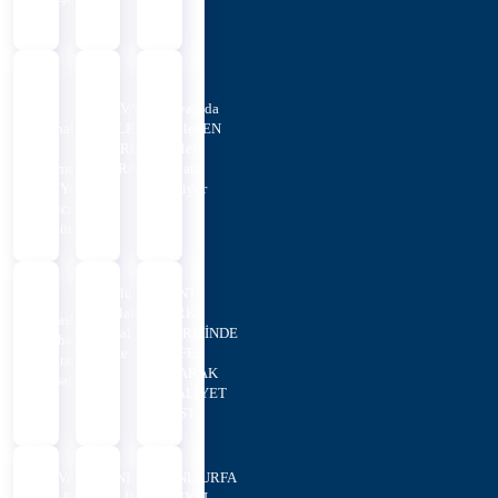
Ö...
Her
HİLVAN
Hilvan’da
Mahalleye
BELEDİYESİ'NDEN
Verilen
Eşit
SİVRİSİNEK VE
Sözler
Hizmet,
KARASİNEKL...
Hayata
Her Yola
Geçiyor
Kalıcı
Çözüm
Sözlü
KENT
Mülakat
PARKI
Eşbaşkanlardan
Nihai
İÇERİSİNDE
Kurban
Liste
CAFE
Bayramı
OLARAK
Mesajı
FAALİYET
GÖST...
HİLVAN
ŞANLIURFA
ŞANLIURFA
BELEDİYE
VALİLİĞİ
SOSYAL