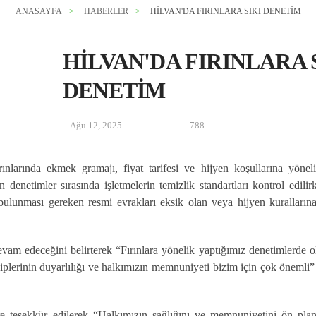
ANASAYFA
HABERLER
HILVAN'DA FIRINLARA SIKI DENETIM
HILVAN'DA FIRINLARA 
DENETIM
Ağu 12, 2025
788
ınlarında ekmek gramajı, fiyat tarifesi ve hijyen koşullarına yönel
 denetimler sırasında işletmelerin temizlik standartları kontrol edili
rde bulunması gereken resmi evrakları eksik olan veya hijyen kurallar
evam edeceğini belirterek “Fırınlara yönelik yaptığımız denetimlerde 
lerinin duyarlılığı ve halkımızın memnuniyeti bizim için çok önemli” 
re teşekkür edilerek “Halkımızın sağlığını ve memnuniyetini ön plan