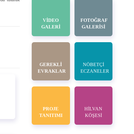
VİDEO
FOTOĞRAF
GALERİ
GALERİSİ
GEREKLİ
NÖBETÇİ
EVRAKLAR
ECZANELER
PROJE
HİLVAN
TANITIMI
KÖŞESİ