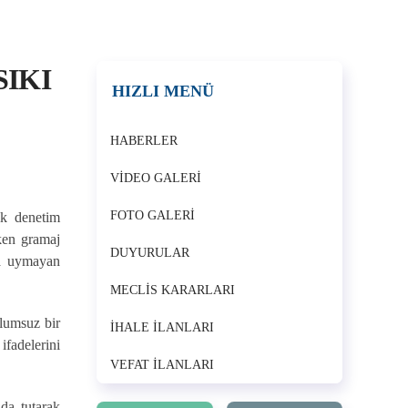
SIKI
HIZLI MENÜ
HABERLER
VIDEO GALERI
FOTO GALERI
ik denetim
rken gramaj
DUYURULAR
ına uymayan
MECLIS KARARLARI
olumsuz bir
İHALE İLANLARI
ifadelerini
VEFAT İLANLARI
da tutarak