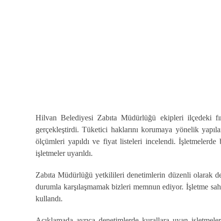
Hilvan Belediyesi Zabıta Müdürlüğü ekipleri ilçedeki fır
gerçekleştirdi. Tüketici haklarını korumaya yönelik yapılan
ölçümleri yapıldı ve fiyat listeleri incelendi. İşletmele
işletmeler uyarıldı.
Zabıta Müdürlüğü yetkilileri denetimlerin düzenli olarak d
durumla karşılaşmamak bizleri memnun ediyor. İşletme sahip
kullandı.
Açıklamada ayrıca denetimlerde kurallara uyan işletmele