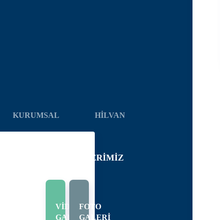
KURUMSAL
HİLVAN
ELEDIYE
HIZMETLERIMIZ
IHÇE
KILAT
VİDEO
FOTO
ASI
GALERİ
GALERİ