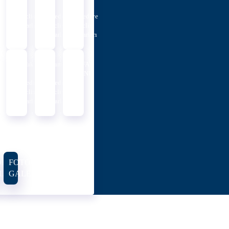
Ayı
Ayı
Ayı
Meclis
Belediye
Belediye
Kararları
Meclis
Meclis
Kararları
Kararları
Aralık
Kasım
VEFAT
Ayı
Ayı
İLANI
Belediye
Belediye
Meclis
Meclis
Kararları
Kararları
DEO
FOTO
LERI
GALERI