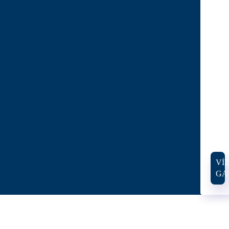
VI
GA