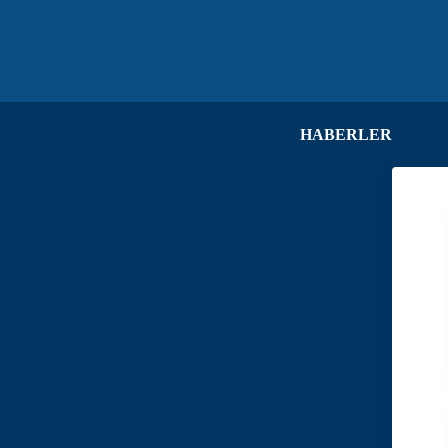
HABERLER
HA
DU
ME
KA
VE
İL
İH
İL