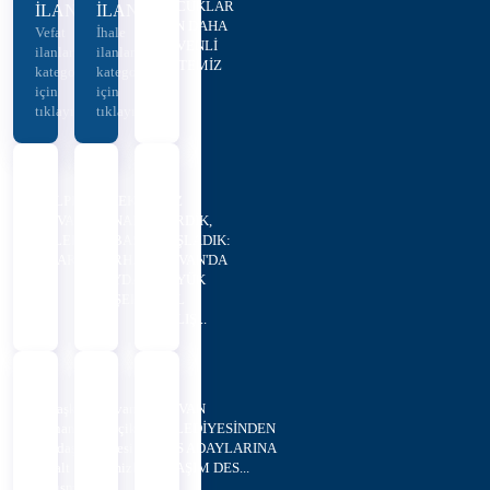
ÇOCUKLAR
İLANLARI
İLANLARI
İÇİN DAHA
Vefat
İhale
GÜVENLİ
ilanları
ilanları
VE TEMİZ
kategorisi
kategorisi
O...
için
için
tıklayınız...
tıklayınız...
GÜLPINAR'DAN
EMEKTAR
SÖZ
HİLVAN
ESNAFTAN
VERDİK,
BELEDİYESİNE
EŞBAŞKAN
BAŞLADIK:
ZİYARET
SERHAN
HİLVAN'DA
PAYDAŞ'A
BÜYÜK
TEŞEKKÜR
YOL
ÇALIŞ...
Eşbaşkan
Hilvan’da
HİLVAN
Serhan
Korçik
BELEDİYESİNDEN
Paydaş'tan
Deresi
YKS ADAYLARINA
Asfalt
Temizleniyor
ULAŞIM DES...
Çalışmaları