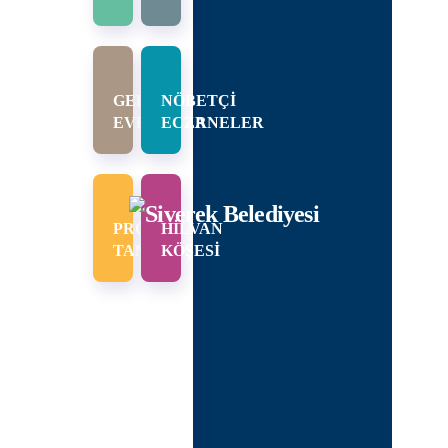
I
KANLARIMIZ
URUMSAL
GEREKLİ
NÖBETÇİ
EVRAKLAR
ECZANELER
PI
RUMSAL
LIK
PROJE
HİLVAN
ŞKAN
TANITIMI
KÖŞESİ
DIMCILARI
DÜRLÜKLER
ECLIS
NCÜMEN