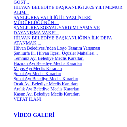
GÖST...
HİLVAN BELEDİYE BAŞKANLIĞI 2026 YILI MEMUR
ALIM...
ŞANLIURFA VALİLİĞİ İL YAZI İŞLERİ
MÜDÜRLÜĞÜNÜN ...
ŞANLIURFA SOSYAL YARDIMLAŞMA VE
DAYANIŞMA VAKFI...
HİLVAN BELEDİYE BAŞKANLIĞINA İLK DEFA
ATANMAK ...
Hilvan Belediyesi’nden Logo Tasarım Yarışması
Şanlıurfa İli, Hilvan İlçesi, Üçüzler Mahallesi...
Temmuz Ayı Belediye Meclis Kararları
Haziran Ayı Belediye Meclis Kararları
Mayıs Ayı Meclis Kararları
Şubat Ayı Meclis Kararları
Şubat Ayı Belediye Meclis Kararları
Ocak Ayı Belediye Meclis Kararları
Aralık Ayı Belediye Meclis Kararları
Kasım Ayı Belediye Meclis Kararları
VEFAT İLANI
VIDEO GALERI