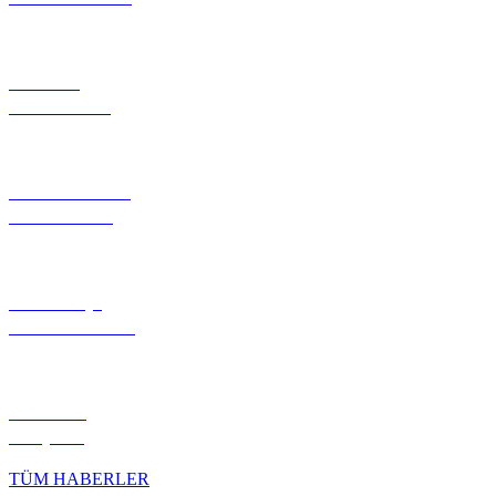
PROJE
TANITIMI
FOTOĞRAF
GALERİSİ
NÖBETÇİ
ECZANELER
HİLVAN
KÖŞESİ
TÜM HABERLER