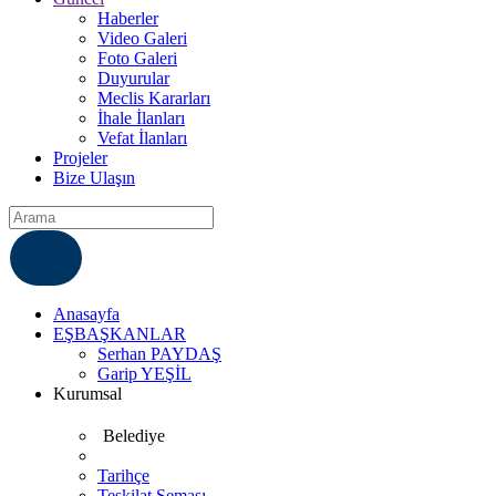
Haberler
Video Galeri
Foto Galeri
Duyurular
Meclis Kararları
İhale İlanları
Vefat İlanları
Projeler
Bize Ulaşın
ÇÖZÜM MERKEZI
6812007
Anasayfa
EŞBAŞKANLAR
Serhan PAYDAŞ
Garip YEŞİL
Kurumsal
Belediye
Tarihçe
Teşkilat Şeması