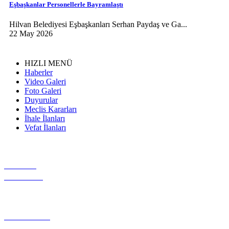
Eşbaşkanlar Personellerle Bayramlaştı
Hilvan Belediyesi Eşbaşkanları Serhan Paydaş ve Ga...
22 May 2026
HIZLI MENÜ
Haberler
Video Galeri
Foto Galeri
Duyurular
Meclis Kararları
İhale İlanları
Vefat İlanları
VİDEO
GALERİ
GEREKLİ
EVRAKLAR