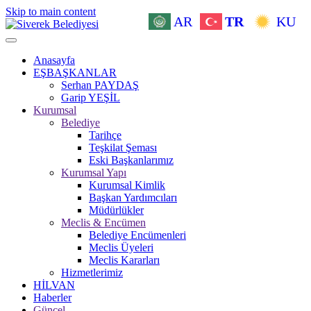
Skip to main content
AR
TR
KU
Anasayfa
EŞBAŞKANLAR
Serhan PAYDAŞ
Garip YEŞİL
Kurumsal
Belediye
Tarihçe
Teşkilat Şeması
Eski Başkanlarımız
Kurumsal Yapı
Kurumsal Kimlik
Başkan Yardımcıları
Müdürlükler
Meclis & Encümen
Belediye Encümenleri
Meclis Üyeleri
Meclis Kararları
Hizmetlerimiz
HİLVAN
Haberler
Güncel