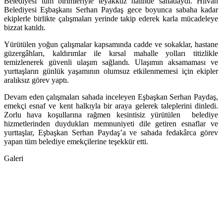
Belediyesi tüm birimleriyle teyakkuz hâlinde sahadaydı. Hilvan
Belediyesi Eşbaşkanı Serhan Paydaş gece boyunca sabaha kadar
ekiplerle birlikte çalışmaları yerinde takip ederek karla mücadeleye
bizzat katıldı.
Yürütülen yoğun çalışmalar kapsamında cadde ve sokaklar, hastane
güzergâhları, kaldırımlar ile kırsal mahalle yolları titizlikle
temizlenerek güvenli ulaşım sağlandı. Ulaşımın aksamaması ve
yurttaşların günlük yaşamının olumsuz etkilenmemesi için ekipler
aralıksız görev yaptı.
Devam eden çalışmaları sahada inceleyen Eşbaşkan Serhan Paydaş,
emekçi esnaf ve kent halkıyla bir araya gelerek taleplerini dinledi.
Zorlu hava koşullarına rağmen kesintisiz yürütülen belediye
hizmetlerinden duydukları memnuniyeti dile getiren esnaflar ve
yurttaşlar, Eşbaşkan Serhan Paydaş’a ve sahada fedakârca görev
yapan tüm belediye emekçilerine teşekkür etti.
Galeri