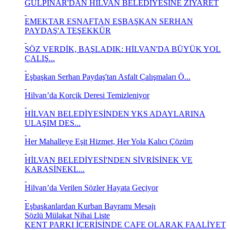
GÜLPINAR'DAN HİLVAN BELEDİYESİNE ZİYARET
EMEKTAR ESNAFTAN EŞBAŞKAN SERHAN
PAYDAŞ'A TEŞEKKÜR
SÖZ VERDİK, BAŞLADIK: HİLVAN'DA BÜYÜK YOL
ÇALIŞ...
Eşbaşkan Serhan Paydaş'tan Asfalt Çalışmaları Ö...
Hilvan’da Korçik Deresi Temizleniyor
HİLVAN BELEDİYESİNDEN YKS ADAYLARINA
ULAŞIM DES...
Her Mahalleye Eşit Hizmet, Her Yola Kalıcı Çözüm
HİLVAN BELEDİYESİ'NDEN SİVRİSİNEK VE
KARASİNEKL...
Hilvan’da Verilen Sözler Hayata Geçiyor
Eşbaşkanlardan Kurban Bayramı Mesajı
Sözlü Mülakat Nihai Liste
KENT PARKI İÇERİSİNDE CAFE OLARAK FAALİYET