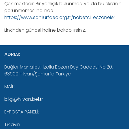
Çekilmektedir. Bir yanlışlık bulunması ya da bu ekranın
görünmemesi halinde
https://www.sanliurfaeo.org.tr/nobetci-eczaneler
Linkinden güncel haline bakabilirsiniz.
ADRES:
Bağlar Mahallesi, İzollu Bozan Bey Caddesi No:20,
63900 Hilvan/Şanlıurfa Türkiye
MAİL:
bilgi@hilvan.bel.tr
E-POSTA PANELİ:
Tıklayın