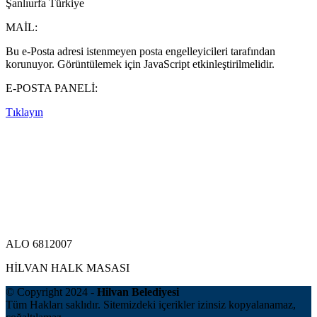
Şanlıurfa Türkiye
MAİL:
Bu e-Posta adresi istenmeyen posta engelleyicileri tarafından
korunuyor. Görüntülemek için JavaScript etkinleştirilmelidir.
E-POSTA PANELİ:
Tıklayın
ALO 6812007
HİLVAN HALK MASASI
© Copyright 2024 -
Hilvan Belediyesi
Tüm Hakları saklıdır. Sitemizdeki içerikler izinsiz kopyalanamaz,