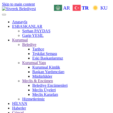
Skip to main content
AR
TR
KU
Anasayfa
EŞBAŞKANLAR
Serhan PAYDAŞ
Garip YEŞİL
Kurumsal
Belediye
Tarihçe
Teşkilat Şeması
Eski Başkanlarımız
Kurumsal Yapı
Kurumsal Kimlik
Başkan Yardımcıları
Müdürlükler
Meclis & Encümen
Belediye Encümenleri
Meclis Üyeleri
Meclis Kararları
Hizmetlerimiz
HİLVAN
Haberler
Güncel