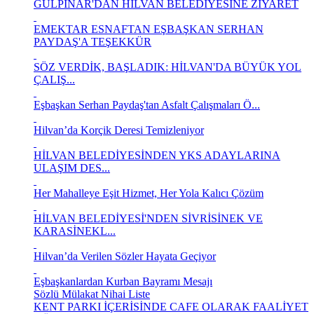
GÜLPINAR'DAN HİLVAN BELEDİYESİNE ZİYARET
EMEKTAR ESNAFTAN EŞBAŞKAN SERHAN
PAYDAŞ'A TEŞEKKÜR
SÖZ VERDİK, BAŞLADIK: HİLVAN'DA BÜYÜK YOL
ÇALIŞ...
Eşbaşkan Serhan Paydaş'tan Asfalt Çalışmaları Ö...
Hilvan’da Korçik Deresi Temizleniyor
HİLVAN BELEDİYESİNDEN YKS ADAYLARINA
ULAŞIM DES...
Her Mahalleye Eşit Hizmet, Her Yola Kalıcı Çözüm
HİLVAN BELEDİYESİ'NDEN SİVRİSİNEK VE
KARASİNEKL...
Hilvan’da Verilen Sözler Hayata Geçiyor
Eşbaşkanlardan Kurban Bayramı Mesajı
Sözlü Mülakat Nihai Liste
KENT PARKI İÇERİSİNDE CAFE OLARAK FAALİYET