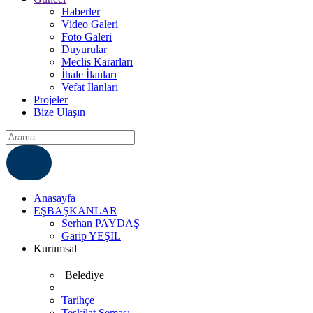
Haberler
Video Galeri
Foto Galeri
Duyurular
Meclis Kararları
İhale İlanları
Vefat İlanları
Projeler
Bize Ulaşın
ÇÖZÜM MERKEZI
6812007
Anasayfa
EŞBAŞKANLAR
Serhan PAYDAŞ
Garip YEŞİL
Kurumsal
Belediye
Tarihçe
Teşkilat Şeması