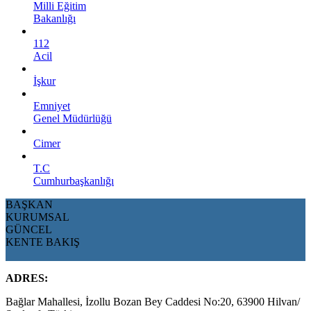
Milli Eğitim
Bakanlığı
112
Acil
İşkur
Emniyet
Genel Müdürlüğü
Cimer
T.C
Cumhurbaşkanlığı
BAŞKAN
KURUMSAL
GÜNCEL
KENTE BAKIŞ
ADRES:
Bağlar Mahallesi, İzollu Bozan Bey Caddesi No:20, 63900 Hilvan/