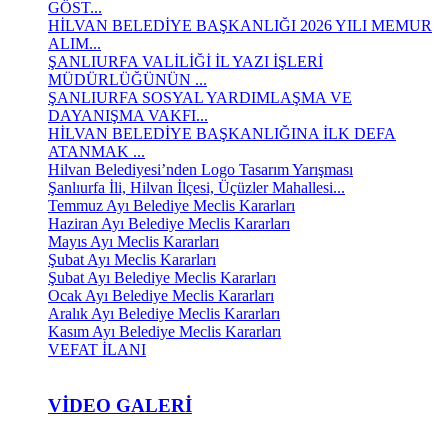
GÖST...
HİLVAN BELEDİYE BAŞKANLIĞI 2026 YILI MEMUR
ALIM...
ŞANLIURFA VALİLİĞİ İL YAZI İŞLERİ
MÜDÜRLÜĞÜNÜN ...
ŞANLIURFA SOSYAL YARDIMLAŞMA VE
DAYANIŞMA VAKFI...
HİLVAN BELEDİYE BAŞKANLIĞINA İLK DEFA
ATANMAK ...
Hilvan Belediyesi’nden Logo Tasarım Yarışması
Şanlıurfa İli, Hilvan İlçesi, Üçüzler Mahallesi...
Temmuz Ayı Belediye Meclis Kararları
Haziran Ayı Belediye Meclis Kararları
Mayıs Ayı Meclis Kararları
Şubat Ayı Meclis Kararları
Şubat Ayı Belediye Meclis Kararları
Ocak Ayı Belediye Meclis Kararları
Aralık Ayı Belediye Meclis Kararları
Kasım Ayı Belediye Meclis Kararları
VEFAT İLANI
VIDEO GALERI