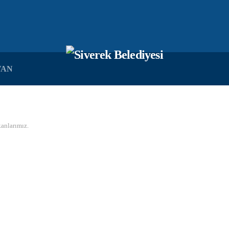
VAN
kanlarımız
.