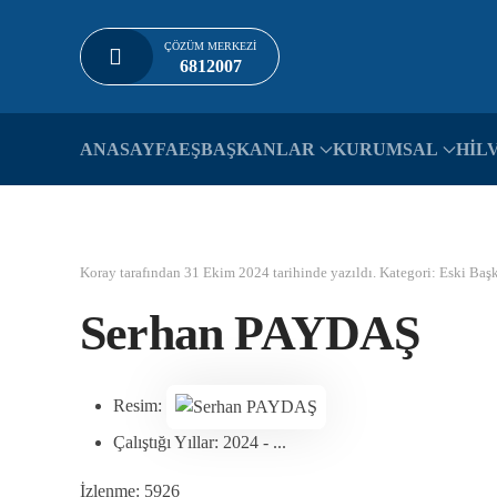
ÇÖZÜM MERKEZI
Skip to main content
6812007
ANASAYFA
EŞBAŞKANLAR
KURUMSAL
HİL
Koray tarafından
31 Ekim 2024
tarihinde yazıldı. Kategori:
Eski Baş
Serhan PAYDAŞ
Resim:
Çalıştığı Yıllar:
2024 - ...
İzlenme: 5926