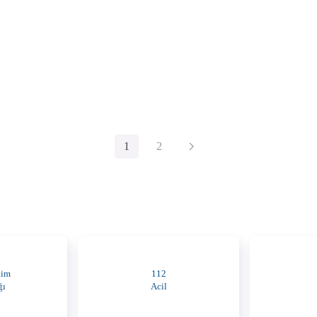
1
2
tim
112
ğı
Acil