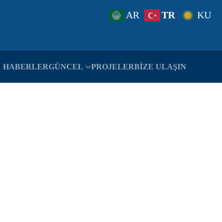
AR
TR
KU
HABERLER
GÜNCEL
PROJELER
BIZE ULAŞIN