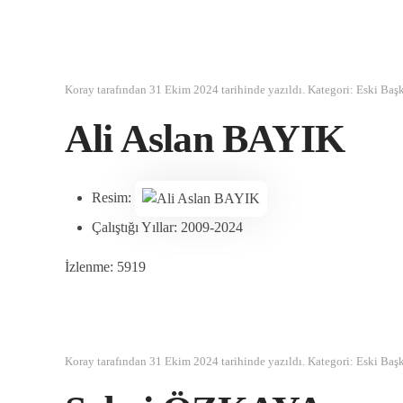
Koray tarafından
31 Ekim 2024
tarihinde yazıldı. Kategori:
Eski Baş
Ali Aslan BAYIK
Resim:
Çalıştığı Yıllar:
2009-2024
İzlenme: 5919
Koray tarafından
31 Ekim 2024
tarihinde yazıldı. Kategori:
Eski Baş