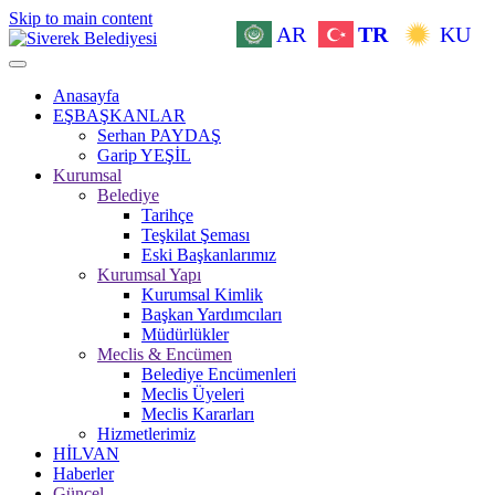
Skip to main content
AR
TR
KU
Anasayfa
EŞBAŞKANLAR
Serhan PAYDAŞ
Garip YEŞİL
Kurumsal
Belediye
Tarihçe
Teşkilat Şeması
Eski Başkanlarımız
Kurumsal Yapı
Kurumsal Kimlik
Başkan Yardımcıları
Müdürlükler
Meclis & Encümen
Belediye Encümenleri
Meclis Üyeleri
Meclis Kararları
Hizmetlerimiz
HİLVAN
Haberler
Güncel