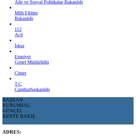
Aile ve Sosyal Politikalar Bakanlığı
Milli Eğitim
Bakanlığı
112
Acil
İşkur
Emniyet
Genel Müdürlüğü
Cimer
T.C
Cumhurbaşkanlığı
BAŞKAN
KURUMSAL
GÜNCEL
KENTE BAKIŞ
ADRES: