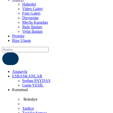
Haberler
Video Galeri
Foto Galeri
Duyurular
Meclis Kararları
İhale İlanları
Vefat İlanları
Projeler
Bize Ulaşın
ÇÖZÜM MERKEZI
6812007
Anasayfa
EŞBAŞKANLAR
Serhan PAYDAŞ
Garip YEŞİL
Kurumsal
Belediye
Tarihçe
Teşkilat Şeması