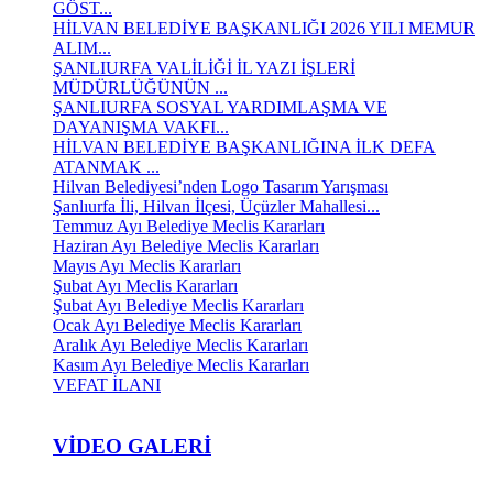
GÖST...
HİLVAN BELEDİYE BAŞKANLIĞI 2026 YILI MEMUR
ALIM...
ŞANLIURFA VALİLİĞİ İL YAZI İŞLERİ
MÜDÜRLÜĞÜNÜN ...
ŞANLIURFA SOSYAL YARDIMLAŞMA VE
DAYANIŞMA VAKFI...
HİLVAN BELEDİYE BAŞKANLIĞINA İLK DEFA
ATANMAK ...
Hilvan Belediyesi’nden Logo Tasarım Yarışması
Şanlıurfa İli, Hilvan İlçesi, Üçüzler Mahallesi...
Temmuz Ayı Belediye Meclis Kararları
Haziran Ayı Belediye Meclis Kararları
Mayıs Ayı Meclis Kararları
Şubat Ayı Meclis Kararları
Şubat Ayı Belediye Meclis Kararları
Ocak Ayı Belediye Meclis Kararları
Aralık Ayı Belediye Meclis Kararları
Kasım Ayı Belediye Meclis Kararları
VEFAT İLANI
VIDEO GALERI