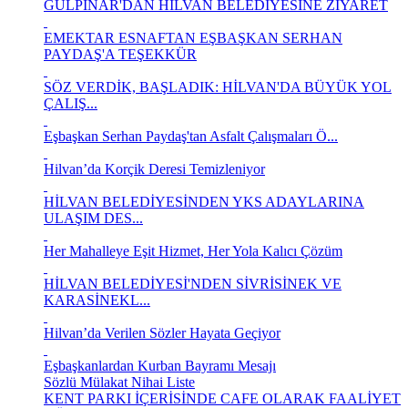
GÜLPINAR'DAN HİLVAN BELEDİYESİNE ZİYARET
EMEKTAR ESNAFTAN EŞBAŞKAN SERHAN
PAYDAŞ'A TEŞEKKÜR
SÖZ VERDİK, BAŞLADIK: HİLVAN'DA BÜYÜK YOL
ÇALIŞ...
Eşbaşkan Serhan Paydaş'tan Asfalt Çalışmaları Ö...
Hilvan’da Korçik Deresi Temizleniyor
HİLVAN BELEDİYESİNDEN YKS ADAYLARINA
ULAŞIM DES...
Her Mahalleye Eşit Hizmet, Her Yola Kalıcı Çözüm
HİLVAN BELEDİYESİ'NDEN SİVRİSİNEK VE
KARASİNEKL...
Hilvan’da Verilen Sözler Hayata Geçiyor
Eşbaşkanlardan Kurban Bayramı Mesajı
Sözlü Mülakat Nihai Liste
KENT PARKI İÇERİSİNDE CAFE OLARAK FAALİYET